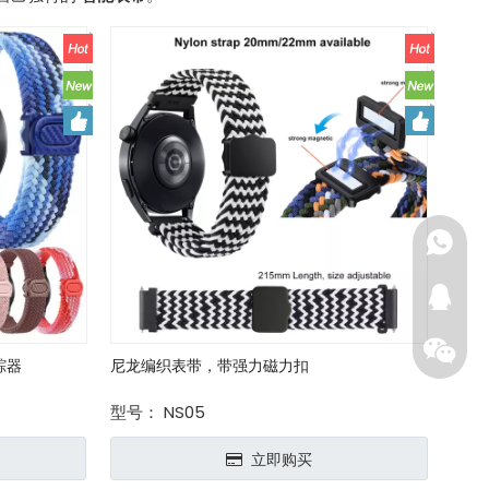
+86-15
+86-15
224652
+86-15
2048718
踪器
尼龙编织表带，带强力磁力扣
+86-15
284679
型号：
NS05
立即购买
+86-13