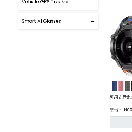
Vehicle GPS Tracker
Smart AI Glasses
可调节尼龙编
型号：
NS0