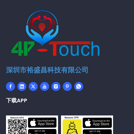
深圳市裕盛昌科技有限公司
下载APP