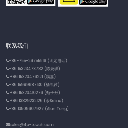
联系我们
+86-755-29755516 (固定电话)

+86 15323473782 (陈曼琪)

+86 15323476221 (魏嘉)

+86 15999687130 (杨凯茜)

+86 15323410276 (甄子丹)

+86 13829232126 (余Selina)

+86 13509607927 (Alan Tong)

sales@4p-touch.com
