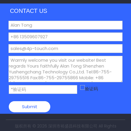
CONTACT US
Submit
版权所有 ©
2026
深圳市裕盛昌科技有限公司 All Rights