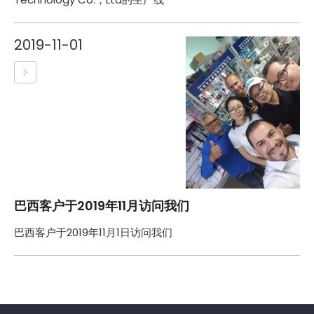
2019-11-01
巴西客户于2019年11月访问我们
巴西客户于2019年11月1日访问我们