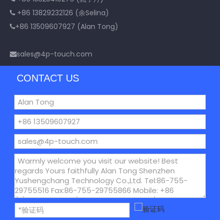
+86 13829232126 (余Selina)

+86 13509607927 (Alan Tong)

sales@4p-touch.com

CONTACT US