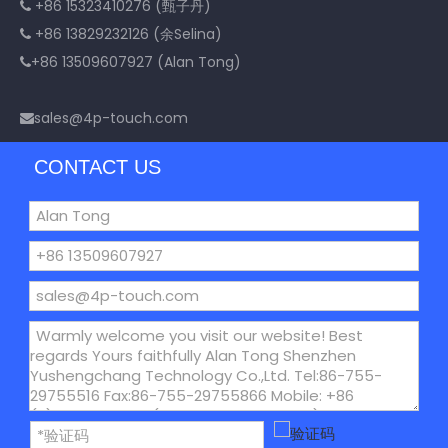
+86 15323410276 (甄子丹)

+86 13829232126 (余Selina)

+86 13509607927 (Alan Tong)

sales@4p-touch.com

CONTACT US