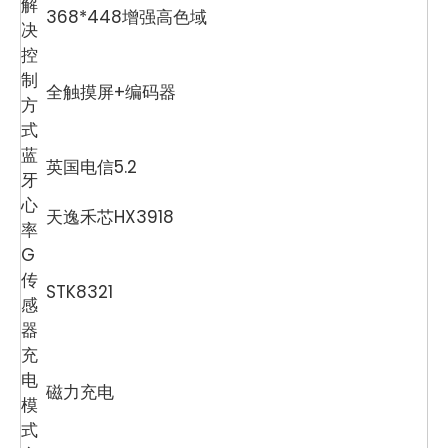
解
368*448增强高色域
决
控
制
全触摸屏+编码器
方
式
蓝
英国电信5.2
牙
心
天逸禾芯HX3918
率
G
传
STK8321
感
器
充
电
磁力充电
模
式