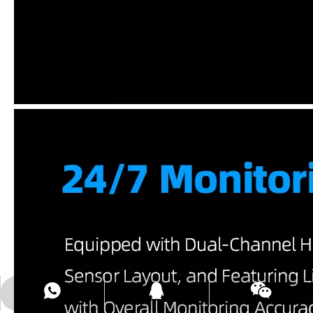
+86-15323476221
connie4p触摸
2246520492