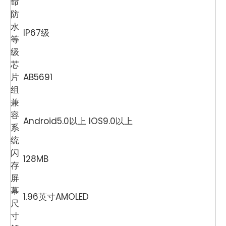
命
防
水
IP67级
等
级
芯
片
AB5691
组
兼
容
Android5.0以上 IOS9.0以上
系
统
闪
128MB
存
屏
幕
1.96英寸AMOLED
尺
寸