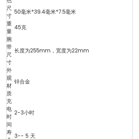
色
尺
50毫米*39.4毫米*7.5毫米
寸
重
45克
量
腕
带
长度为255mm，宽度为22mm
尺
寸
外
观
锌合金
材
质
充
电
2-3小时
时
间
寿
3-- 5 天