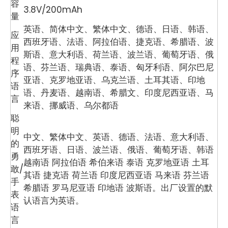
容
3.8V/200mAh
量
英语、简体中文、繁体中文、德语、日语、韩语、
应
西班牙语、法语、阿拉伯语、捷克语、希腊语、波
用
斯语、意大利语、荷兰语、波兰语、葡萄牙语、俄
程
语、芬兰语、瑞典语、泰语、匈牙利语、阿尔巴尼
序
亚语、克罗地亚语、乌克兰语、土耳其语、印地
语
语、丹麦语、越南语、希腊文、印度尼西亚语、马
言
来语、挪威语、乌尔都语
聪
明
中文、繁体中文、英语、德语、法语、意大利语、
的
西班牙语、日语、波兰语、俄语、葡萄牙语、韩语
勇
越南语 阿拉伯语 希伯来语 泰语 克罗地亚语 土耳
敢/
其语 捷克语 荷兰语 印度尼西亚语 马来语 芬兰语
手
希腊语 罗马尼亚语 印地语 波斯语。出厂设置的默
表
认语言为英语。
语
言