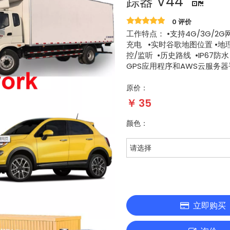
踪器 V44
0 评价
工作特点： •支持4G/3G/2G网
充电 •实时谷歌地图位置 •
控/监听 •历史路线 •IP67防水
GPS应用程序和AWS云服务器
原价：
￥
35
颜色：
请选择
立即购买