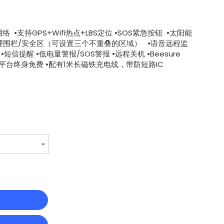
络 •支持GPS+Wifi热点+LBS定位 •SOS紧急按钮 •太阳能
地理围栏/安全区（可设置三个不重叠的区域） •语音远程监
 •短信提醒 •低电量警报/SOS警报 •远程关机 •Beesure
平台终身免费 •配有1米长磁铁充电线，带防短路IC