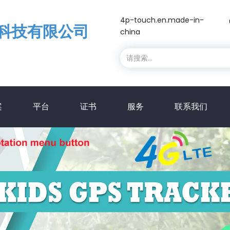
4p-touch.en.made-in-
科技有限公司
china
案
平台
证书
服务
联系我们