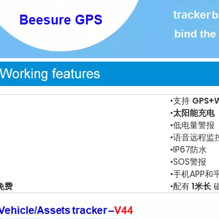
•支持
GPS+W
•
太阳能充电
•低电量警报
•语音远程监
•IP67防水
•SOS警报
•手机APP
免费
•配有
1米长