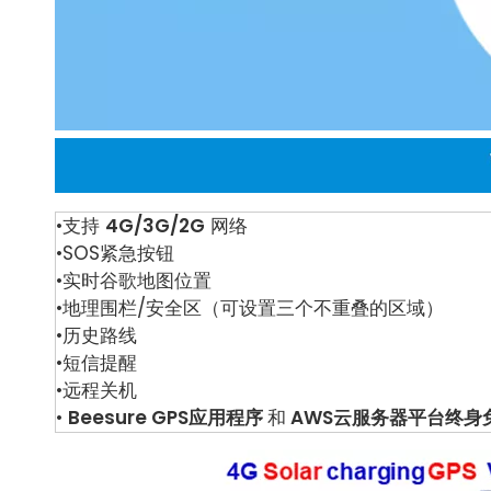
•支持
4G/3G/2G
网络
•SOS紧急按钮
•实时谷歌地图位置
•地理围栏/安全区（可设置三个不重叠的区域）
•历史路线
•短信提醒
•远程关机
•
Beesure GPS应用程序
和
AWS云服务器平台终身