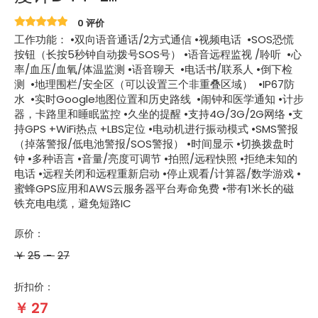
0 评价
工作功能： •双向语音通话/2方式通信 •视频电话 •SOS恐慌
按钮（长按5秒钟自动拨号SOS号） •语音远程监视 /聆听 •心
率/血压/血氧/体温监测 •语音聊天 •电话书/联系人 •倒下检
测 •地理围栏/安全区（可以设置三个非重叠区域） •IP67防
水 •实时Google地图位置和历史路线 •闹钟和医学通知 •计步
器，卡路里和睡眠监控 •久坐的提醒 •支持4G/3G/2G网络 •支
持GPS +WiFi热点 +LBS定位 •电动机进行振动模式 •SMS警报
（掉落警报/低电池警报/SOS警报） •时间显示 •切换拨盘时
钟 •多种语言 •音量/亮度可调节 •拍照/远程快照 •拒绝未知的
电话 •远程关闭和远程重新启动 •停止观看/计算器/数学游戏 •
蜜蜂GPS应用和AWS云服务器平台寿命免费 •带有1米长的磁
铁充电电缆，避免短路IC
原价：
￥
25
-
27
折扣价：
￥
27