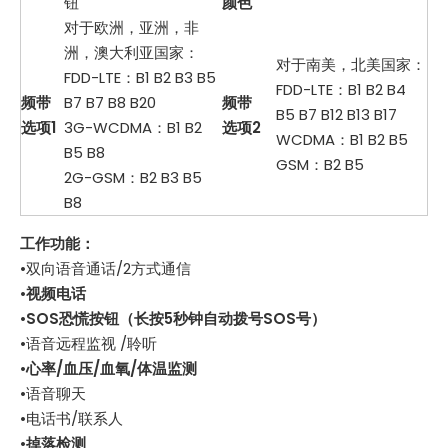
钮
颜色
对于欧洲，亚洲，非
洲，澳大利亚国家：
对于南美，北美国家：
FDD-LTE：B1 B2 B3 B5
FDD-LTE：B1 B2 B4
频带
B7 B7 B8 B20
频带
B5 B7 B12 B13 B17
选项1
3G-WCDMA：B1 B2
选项2
WCDMA：B1 B2 B5
B5 B8
GSM：B2 B5
2G-GSM：B2 B3 B5
B8
工作功能：
•双向语音通话/2方式通信
•
视频电话
•
SOS恐慌按钮（长按5秒钟自动拨号SOS号）
•语音远程监视 /聆听
•
心率/血压/血氧/体温监测
•语音聊天
•电话书/联系人
•
掉落检测