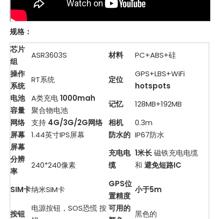
规格：
芯片
ASR3603S
材料
PC+ABS+硅
组
操作
GPS+LBS+WiFi
RT系统
定位
系统
hotspots
电池
A类充电
1000mah
记忆
128MB+192MB
容量
聚合物电池
网络
支持
4G/3G/2G网络
相机
0.3m
屏幕
1.44英寸IPS屏幕
防水的
IP67防水
屏幕
充电电
1米长
磁铁充电电缆
分辨
240*240像素
缆
和
避免短路IC
率
GPS位
SIM卡
纳米SIM卡
小于5m
置精度
电源按钮，SOS恐慌
按
可用的
按钮
黑色的