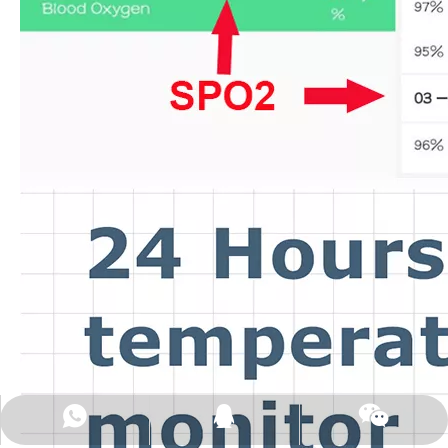
+86-15323476221
connie4p触摸
2246520492