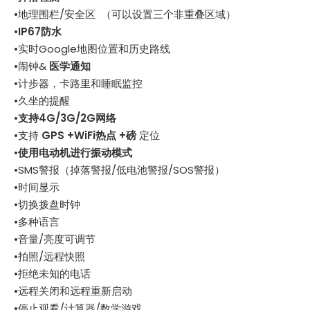
•地理围栏/安全区 （可以设置三个非重叠区域）
•
IP67防水
•实时Google地图位置和历史路线
•闹钟&
医学通知
•计步器，卡路里和睡眠监控
•久坐的提醒
•
支持4G/3G/2G网络
•支持
GPS +WiFi热点 +磅
定位
•
使用电动机进行振动模式
•SMS警报（掉落警报/低电池警报/SOS警报）
•时间显示
•切换拨盘时钟
•多种语言
•音量/亮度可调节
•拍照/远程快照
•拒绝未知的电话
•远程关闭和远程重新启动
•停止观看/计算器/数学游戏