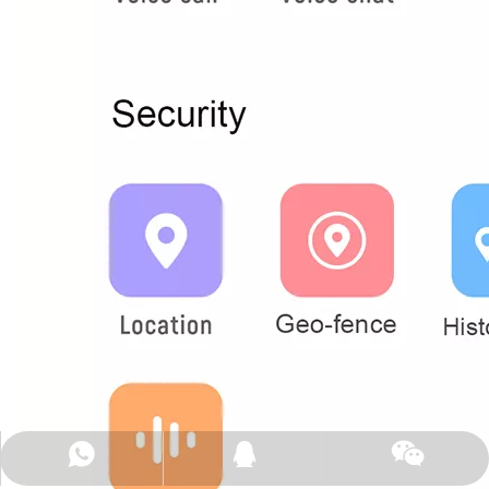
+86-15323476221
connie4p触摸
2246520492