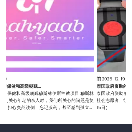
30
2025-12-19
伊朗生命线老年保健和高级朝觐项目
年保健和高级朝觐穆斯林伊斯兰教项目 穆斯林
泰国政府资助的老年人
我们关心年老的亲人时，我们所关心的问题是复
社会志愿者、红十字
。担心突然跌倒、忘记服药，甚至感到孤立无
15日）
带来损失。过去，我们唯一的...