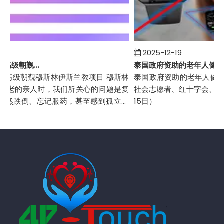
2025-12-19
伊朗生命线老年保健和高级朝觐项目
级朝觐穆斯林伊斯兰教项目 穆斯林
泰国政府资助的老年人健康监测项
老的亲人时，我们所关心的问题是复
社会志愿者、红十字会、老年保
然跌倒、忘记服药，甚至感到孤立无
15日）
过去，我们唯一的...