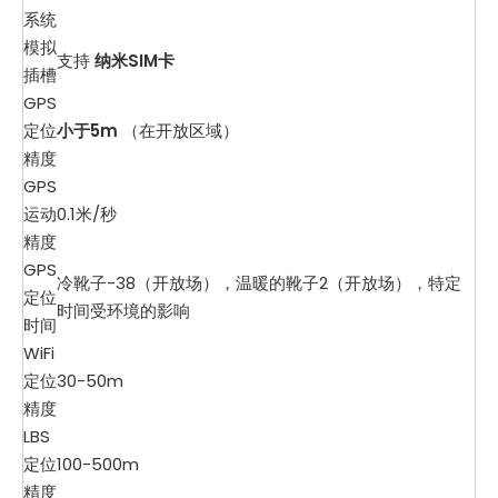
系统
模拟
支持
纳米SIM卡
插槽
GPS
定位
小于5m
（在开放区域）
精度
GPS
运动
0.1米/秒
精度
GPS
冷靴子-38（开放场），温暖的靴子2（开放场），特定
定位
时间受环境的影响
时间
WiFi
定位
30-50m
精度
LBS
定位
100-500m
精度