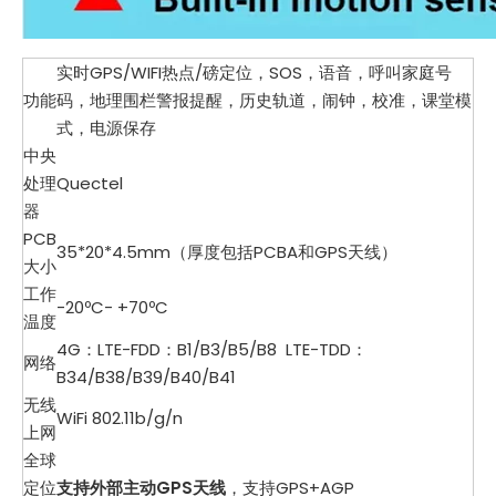
实时GPS/WIFI热点/磅定位，SOS，语音，呼叫家庭号
功能
码，地理围栏警报提醒，历史轨道，闹钟，校准，课堂模
式，电源保存
中央
处理
Quectel
器
PCB
35*20*4.5mm（厚度包括PCBA和GPS天线）
大小
工作
-20ºC- +70ºC
温度
4G：LTE-FDD：B1/B3/B5/B8 LTE-TDD：
网络
B34/B38/B39/B40/B41
无线
WiFi 802.11b/g/n
上网
全球
定位
支持外部主动GPS天线
，支持GPS+AGP