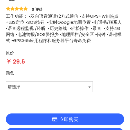
0 评价
工作功能： •双向语音通话/2方式通信 •支持GPS+WiFi热点
+LBS定位 •SOS按钮 •实时Google地图位置 •电话书/联系人
•语音远程监视 /聆听 •历史路线 •轻松操作 •录音 •支持4G
网络 •电池警报/SOS警报少 •地理围栏/安全区 •闹钟 •课程模
式 •GPS365应用程序和服务器平台寿命免费
原价：
￥
29.5
颜色：
请选择
立即购买