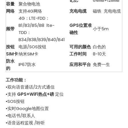
记忆
64MB+128MB
容量
聚合物电池
网络
支持4G网络
充电电缆
磁铁 充电电缆
4G：LTE-FDD：
B1/B3/B5/B8 lte-
GPS位置准
频带
小于5m
TDD：
确性
B34/B38/B39/B40/B41
按钮
电源/SOS按钮
可用的颜色
白色的
SIM卡
纳米SIM卡
工作时间
8-10天
防水
IP67防水
应用和平台
免费一生
的
工作功能：
•双向语音通话/2方式通信
•支持
GPS+WiFi热点+磅
定位
•SOS按钮
•实时Google地图位置
•电话书/联系人
•语音远程监视 /聆听